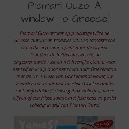
S
Plomari Ouzo: A
OUZO
p
r
window to Greece!
A
i
WINDOW
n
g
Plomari Ouzo
straalt op prachtige wijze de
TO
n
Griekse cultuur en tradities uit! Een fantastische
GREECE
a
Ouzo die een raam opent naar de Griekse
a
stranden, de helderblauwe zee, de
r
d
ongeëvenaarde rust en het heerlijke eten. Ervaar
e
het zelf en kruip door het raam naar Griekenland
n
met de Nr. 1 Ouzo van Griekenland! Nodig uw
a
vrienden uit, maak wat heerlijke Griekse hapjes
v
zoals Keftedakia (Griekse gehaktballetjes), verse
i
olijven of een frisse salade met feta kaas en geniet
g
a
volledig in stijl van
Plomari Ouzo!
t
i
e