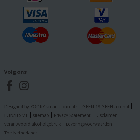
Volg ons
F
I
a
n
Designed by YOOKY smart concepts
GEEN 18 GEEN alcohol
c
s
IDIN/ITSME
sitemap
Privacy Statement
Disclaimer
Verantwoord alcoholgebruik
Leveringsvoorwaarden
e
t
The Netherlands