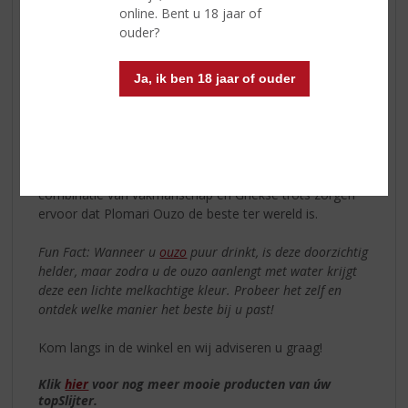
deze kleine koperen stills in de distilleerderij van
online. Bent u 18 jaar of
Plomari. De reden hiervoor is dat een kleinere ketel tot
ouder?
een superieur distillaat leidt.
Traditionele Distillatie
Ja, ik ben 18 jaar of ouder
Plomari Ouzo
wordt dubbel gedistilleerd, waarbij elke
distillatie maar liefst negen uur duurt: “The slower the
process, the better the distillate”. Het ‘hart’ van het
distillaat en tegelijkertijd het hart van Griekenland is wat
overblijft en waar men wereldwijd van geniet. Een
combinatie van vakmanschap en Griekse trots zorgen
ervoor dat Plomari Ouzo de beste ter wereld is.
Fun Fact: Wanneer u
ouzo
puur drinkt, is deze doorzichtig
helder, maar zodra u de ouzo aanlengt met water krijgt
deze een lichte melkachtige kleur. Probeer het zelf en
ontdek welke manier het beste bij u past!
Kom langs in de winkel en wij adviseren u graag!
Klik
hier
voor nog meer mooie producten van úw
topSlijter.