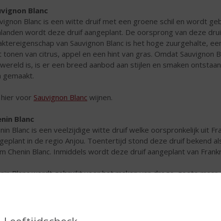
vignon Blanc
vignon Blanc is een witte druif met een groene schil en wordt gebr
nlanden wordt deze druif aangeplant. De oorsprong van deze druif 
aktereigenschap van Sauvignon Blanc is het hoge zuurgehalte, ee
 tonen van citrus, appel en een hint van gras. Omdat Sauvignon
 wereld is, is er een breed aanbod aan stijlen en smaken ontstaa
n gemaakt.
k hier voor
Sauvignon Blanc
wijnen.
nin Blanc
nin Blanc is een veelzijdige witte druif welke oorspronkelijk uit Fr
geplant in de regio Anjou. Toentertijd stond deze druif bekend al
m Chenin Blanc. Inmiddels wordt deze druif aangeplant van Frankrij
nin Blanc wordt gebruikt voor het maken van droge, zoete maar
nc wordt vergist bij lage temperaturen en gerijpt in roestvrijstale
ouden.
k hier voor
Chenin Blanc
wijnen.