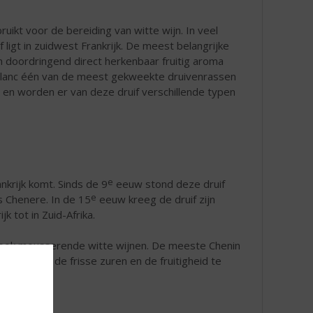
uikt voor de bereiding van witte wijn. In veel
ligt in zuidwest Frankrijk. De meest belangrijke
n doordringend direct herkenbaar fruitig aroma
 Blanc één van de meest gekweekte druivenrassen
n en worden er van deze druif verschillende typen
e
ankrijk komt. Sinds de 9
eeuw stond deze druif
e
s Chenere. In de 15
eeuw kreeg de druif zijn
k tot in Zuid-Afrika.
 ook mousserende witte wijnen. De meeste Chenin
n tanks om de frisse zuren en de fruitigheid te