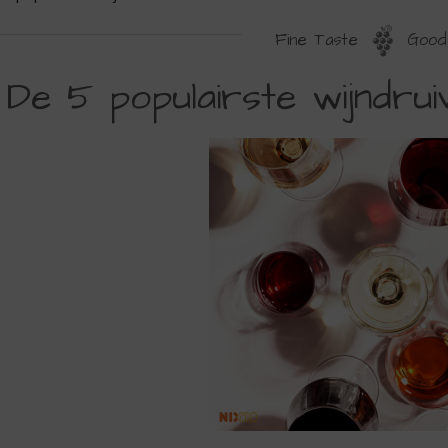
Fine Taste
Good 
E
De 5 populairste wijndrui
OPULAIRSTE
IJNDRUIVEN
AN
E
ERELD