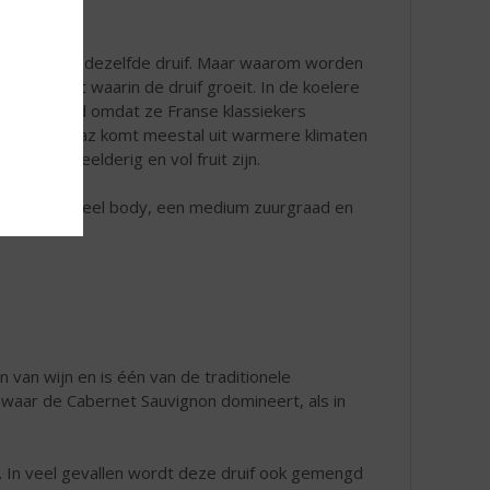
 zijn precies dezelfde druif. Maar waarom worden
et klimaat waarin de druif groeit. In de koelere
Syrah genoemd omdat ze Franse klassiekers
erken. Shiraz komt meestal uit warmere klimaten
e wijnen weelderig en vol fruit zijn.
h wijn heeft veel body, een medium zuurgraad en
 van wijn en is één van de traditionele
waar de Cabernet Sauvignon domineert, als in
ëren. In veel gevallen wordt deze druif ook gemengd