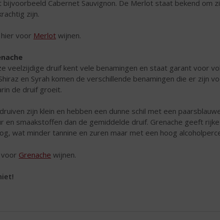
 bijvoorbeeld Cabernet Sauvignon. De Merlot staat bekend om zij
rachtig zijn.
k hier voor
Merlot
wijnen.
enache
e veelzijdige druif kent vele benamingen en staat garant voor voll
Shiraz en Syrah komen de verschillende benamingen die er zijn vo
rin de druif groeit.
druiven zijn klein en hebben een dunne schil met een paarsblauwe
ur en smaakstoffen dan de gemiddelde druif. Grenache geeft rijke
og, wat minder tannine en zuren maar met een hoog alcoholperc
k voor
Grenache
wijnen.
iet!