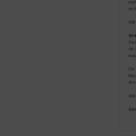
met
en k
Kli
Gr
Dez
de 
waa
De 
kle
dro
Kli
Gen