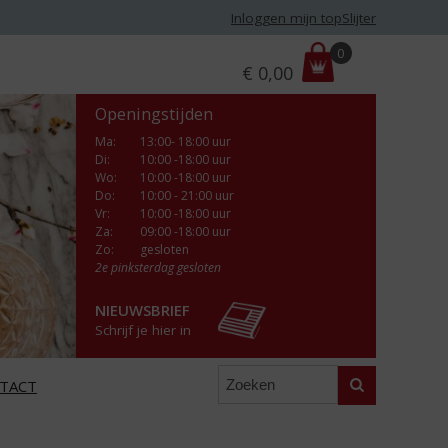
Inloggen mijn topSlijter
P
0
€
0,00
r
i
Openingstijden
j
s
Ma
:
13:00- 18:00 uur
Di
:
10:00 -18:00 uur
:
Wo
:
10:00 -18:00 uur
Do
:
10:00 - 21:00 uur
Vr
:
10:00 -18:00 uur
Za
:
09:00 -18:00 uur
Zo:
gesloten
2e pinksterdag gesloten
NIEUWSBRIEF
Schrijf je hier in
Zoeken
TACT