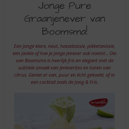
S
Jonge Pure
PURE
p
r
Graanjenever van
GRAANJENEVER
i
VAN
n
Boomsma!
g
BOOMSMA
n
a
Een jonge klare, neut, hassebassie, pikketanissie,
a
een jonkie of hoe je jonge jenever ook noemt... Die
r
van Boomsma is heerlijk fris en elegant met de
d
subtiele smaak van jeneverbes en tonen van
e
n
citrus. Geniet er van, puur en licht gekoeld, of in
a
een cocktail zoals de Jong & Fris.
v
i
g
a
t
i
e