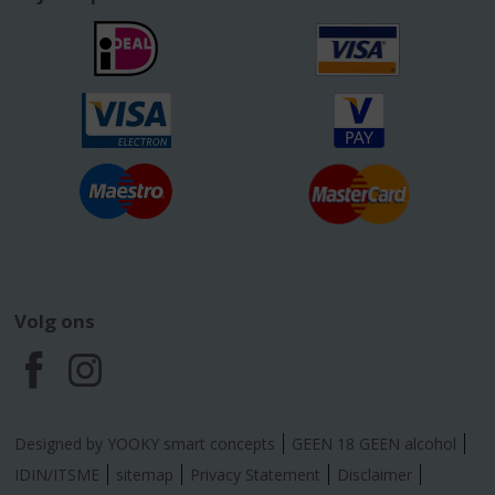
Volg ons
F
I
a
n
Designed by YOOKY smart concepts
GEEN 18 GEEN alcohol
c
s
IDIN/ITSME
sitemap
Privacy Statement
Disclaimer