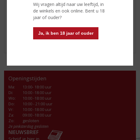
schijfje appel en limoen.
Wij vragen altijd naar uw leeftijd, in
de winkels en ook online. Bent u 18
Kom langs in onze winkel en haal een fles
Boomsma
jaar of ouder?
Jonge Pure Graanjenever
in huis!
Klik
hier
voor ons overige assortiment.
Ja, ik ben 18 jaar of ouder
Openingstijden
Ma
:
13:00- 18:00 uur
Di
:
10:00 -18:00 uur
Wo
:
10:00 -18:00 uur
Do
:
10:00 - 21:00 uur
Vr
:
10:00 -18:00 uur
Za
:
09:00 -18:00 uur
Zo:
gesloten
2e pinksterdag gesloten
NIEUWSBRIEF
Schrijf je hier in