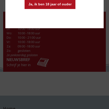
Ja, ik ben 18 jaar of ouder
Openingstijden
Ma
:
13:00- 18:00 uur
Di
:
10:00 -18:00 uur
Wo
:
10:00 -18:00 uur
Do
:
10:00 - 21:00 uur
Vr
:
10:00 -18:00 uur
Za
:
09:00 -18:00 uur
Zo:
gesloten
2e pinksterdag gesloten
NIEUWSBRIEF
Schrijf je hier in
Home