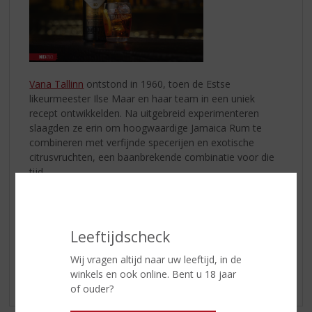
Vana Tallinn
ontstond in 1960, toen de Estse
likeurmeester Ilse Maar en haar team in een uniek
recept ontwikkelden. Na uitgebreid experimenteren
slaagden ze erin om hoogwaardige Jamaica Rum te
combineren met verfijnde specerijen en exotische
citrusvruchten, een baanbrekende combinatie voor die
tijd.
Heerlijk met chocolade of lekker bij de koffie; je kunt
deze likeur zowel puur als met ijs drinken of verwerken
in je favoriete cocktail.
Leeftijdscheck
Enjoy!
Wij vragen altijd naar uw leeftijd, in de
winkels en ook online. Bent u 18 jaar
of ouder?