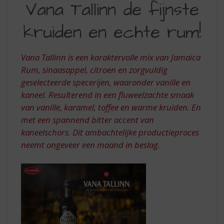
S
Vana Tallinn de fijnste
TALLINN
p
r
kruiden en echte rum!
DE
i
FIJNSTE
n
g
Vana Tallinn is een karaktervolle mix van Jamaica
KRUIDEN
n
Rum, sinaasappel, citroen en zorgvuldig
EN
a
geselecteerde specerijen, waaronder vanille en
a
ECHTE
kaneel. Resulterend in een fluweelzachte smaak
r
RUM!
d
van vanille, karamel, toffee en warme kruiden. En
e
met een spannend bitter accent van
n
kaneelschors. Dit ambachtelijke productieproces
a
neemt ongeveer een maand in beslag.
v
i
g
a
t
i
e