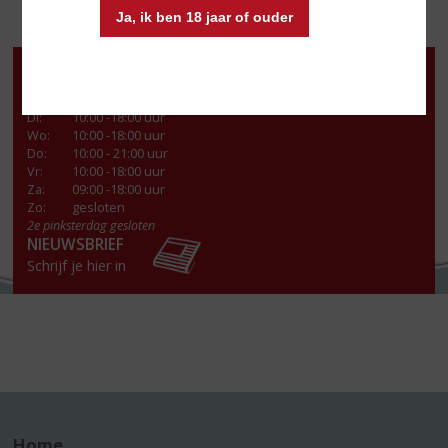
Ja, ik ben 18 jaar of ouder
Openingstijden
Ma
:
13:00- 18:00 uur
Di
:
10:00 -18:00 uur
Wo
:
10:00 -18:00 uur
Do
:
10:00 - 21:00 uur
Vr
:
10:00 -18:00 uur
Za
:
09:00 -18:00 uur
Zo:
gesloten
2e pinksterdag gesloten
NIEUWSBRIEF
Schrijf je hier in
Home