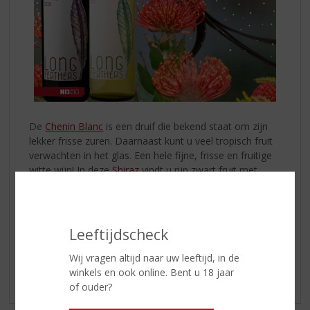
De
Chenin Blanc
is een druif die bekend staat om zijn
lekker frisse zuren. Daarnaast kunt u veel tropisch fruit
verwachten in het glas. Een hele fijne, frisse en fruitige
witte wijn! In deze
Shiraz
vindt u rijp zwart fruit met
elegante en kruidige aroma's. De smaak geeft een
heerlijk zijdeachtig mondgevoel, de tanninestructuur is
mooi uitgebalanceerd met een lange aangename
afdronk.
Leeftijdscheck
Exclusief bij úw topSlijter!
Wij vragen altijd naar uw leeftijd, in de
winkels en ook online. Bent u 18 jaar
of ouder?