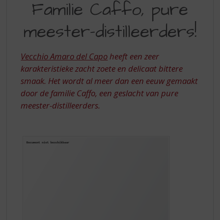
S
Familie Caffo, pure
CAFFO
p
r
meester-distilleerders!
PURE
i
MEESTER-
n
g
Vecchio Amaro del Capo
heeft een zeer
DISTILLEERDERS
n
karakteristieke zacht zoete en delicaat bittere
a
smaak. Het wordt al meer dan een eeuw gemaakt
a
door de familie Caffo, een geslacht van pure
r
d
meester-distilleerders.
e
n
a
v
i
g
a
t
i
e