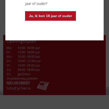
jaar of ouder?
Geniet ijskoud van
de meest geliefde uit Italië!
Ja, ik ben 18 jaar of ouder
Openingstijden
Ma
:
13:00- 18:00 uur
Di
:
10:00 -18:00 uur
Wo
:
10:00 -18:00 uur
Do
:
10:00 - 21:00 uur
Vr
:
10:00 -18:00 uur
Za
:
09:00 -18:00 uur
Zo:
gesloten
2e pinksterdag gesloten
NIEUWSBRIEF
Schrijf je hier in