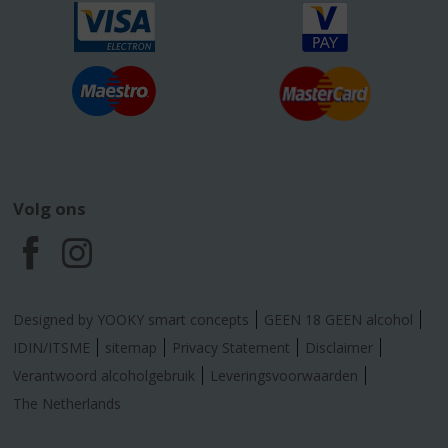
Volg ons
F
I
a
n
Designed by YOOKY smart concepts
GEEN 18 GEEN alcohol
c
s
IDIN/ITSME
sitemap
Privacy Statement
Disclaimer
Verantwoord alcoholgebruik
Leveringsvoorwaarden
e
t
The Netherlands