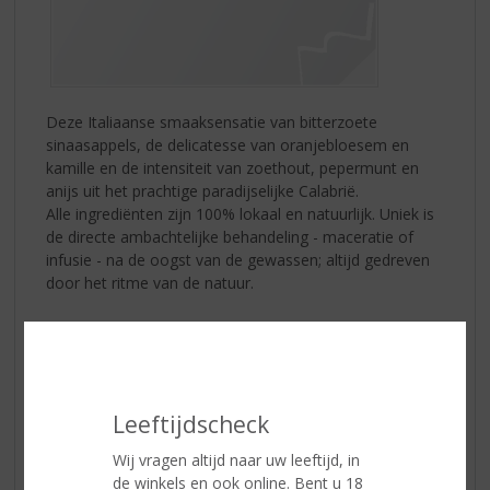
Deze Italiaanse smaaksensatie van bitterzoete
sinaasappels, de delicatesse van oranjebloesem en
kamille en de intensiteit van zoethout, pepermunt en
anijs uit het prachtige paradijselijke Calabrië.
Alle ingrediënten zijn 100% lokaal en natuurlijk. Uniek is
de directe ambachtelijke behandeling - maceratie of
infusie - na de oogst van de gewassen; altijd gedreven
door het ritme van de natuur.
Inhoud:
70 CL
Alcoholpercentage:
35% vol
Leeftijdscheck
Soort bitter:
Kruidenlikeur
Wij vragen altijd naar uw leeftijd, in
de winkels en ook online. Bent u 18