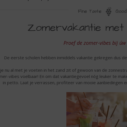
Fine Taste
Good 
OMERVAKANTIE
Zomervakantie met 
J
W
Proef de zomer-vibes bij úw 
OPSLIJTER
De eerste scholen hebben inmiddels vakantie gekregen dus de
je nu al met je voeten in het zand zit of gewoon van de zonnestral
mer-vibes voelbaar! En om dat vakantiegevoel nóg leuker te make
in petto. Laat je verrassen, profiteer van mooie aanbiedingen 