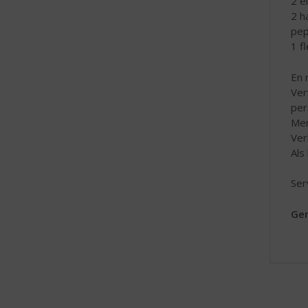
2 el
2 h
pep
1 f
En 
Ver
per
Men
Ver
Als
Ser
Gen