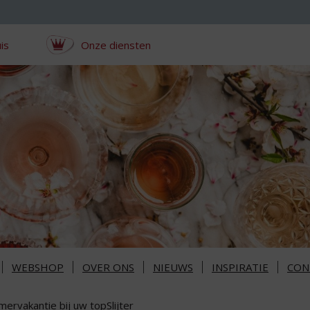
is
Onze diensten
WEBSHOP
OVER ONS
NIEUWS
INSPIRATIE
CON
ervakantie bij uw topSlijter