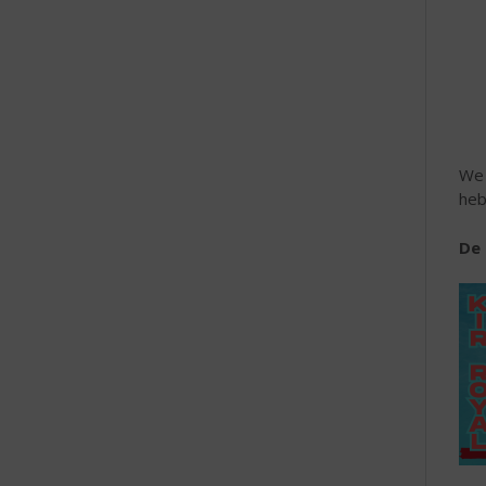
e
We 
heb
De 