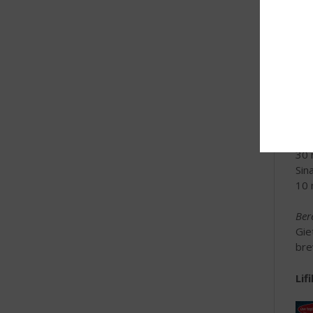
Sir
eer
van
Pro
Ing
50
100
30 
Sin
10 
Ber
Gie
bre
Lif