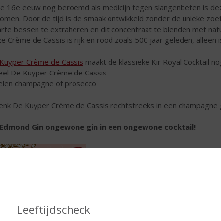
de 16e eeuw nog beroemd als medicijn tegen slangenbeten is dez
omen. Door de tijd is de smaak ontwikkeld zonder de unieke zoet
rte bessen te extraheren en dit concentraat te blenden met natuu
e Crème de Cassis is rijk en rood zoals 500 jaar geleden, alleen 
Kuyper Crème de Cassis
maakt de klassieke Kir Royal Cocktail nog 
eel De Kuyper Crème de Cassis
elen champagne of prosecco
enk De Kuyper Crème de Cassis rechtstreeks in een champagne g
 Edmond Gin ongewone gin in een ongewone cocktail!
Leeftijdscheck