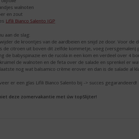
 olijfolie
andjes walnoten
er en zout
les
Lifili Bianco Salento IGP
nu aan de slag:
wijder de kroontjes van de aardbeien en snijd ze door. Voor de dr
s de citroen uit boven dit zelfde kommetje, voeg (versgemalen)
g de babyspinazie en de rucola in een kom en verdeel over 4 bor
kruimel de walnoten en de feta over de salade en sprenkel er wa
 laatste nog wat balsamico crème erover en dan is de salade al kla
veer er een glas Lifili Bianco Salento bij -> succes gegarandeerd!
iet deze zomervakantie met úw topSlijter!