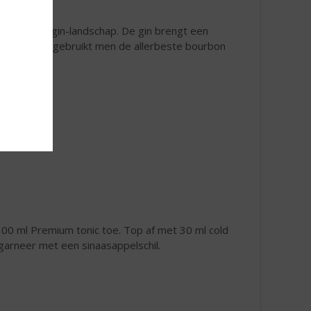
chtbevolkte gin-landschap. De gin brengt een
e. Hiervoor gebruikt men de allerbeste bourbon
 100 ml Premium tonic toe. Top af met 30 ml cold
arneer met een sinaasappelschil.