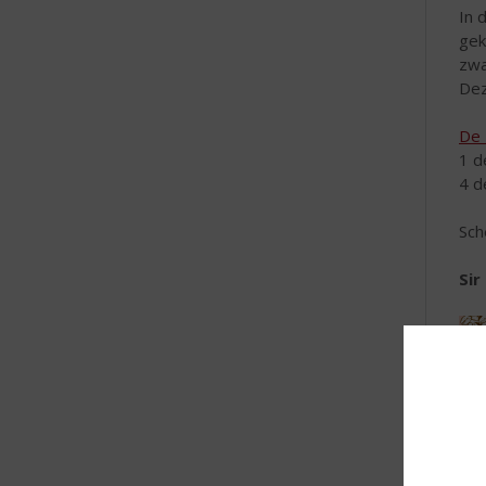
In 
gek
zwa
Dez
De 
1 d
4 d
Sch
Sir