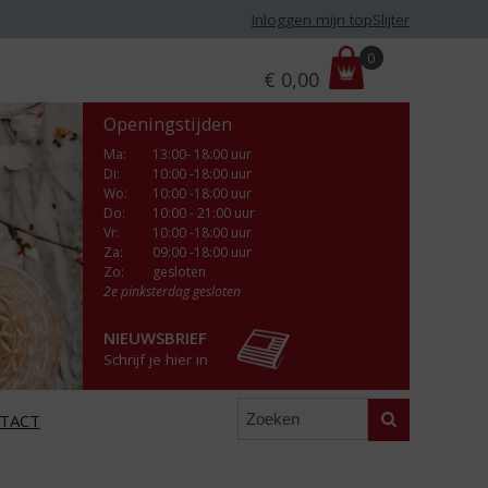
Inloggen mijn topSlijter
P
0
€
0,00
r
i
Openingstijden
j
s
Ma
:
13:00- 18:00 uur
Di
:
10:00 -18:00 uur
:
Wo
:
10:00 -18:00 uur
Do
:
10:00 - 21:00 uur
Vr
:
10:00 -18:00 uur
Za
:
09:00 -18:00 uur
Zo:
gesloten
2e pinksterdag gesloten
NIEUWSBRIEF
Schrijf je hier in
Zoeken
TACT