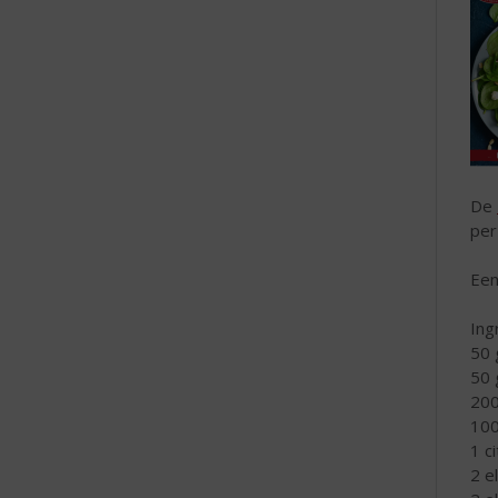
De
per
Een
Ing
50 
50 
200
100
1 c
2 e