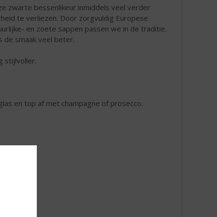
e zwarte bessenlikeur inmiddels veel verder
heid te verliezen. Door zorgvuldig Europese
rlijke- en zoete sappen passen we in de traditie.
is de smaak veel beter.
stijlvoller.
las en top af met champagne of prosecco.