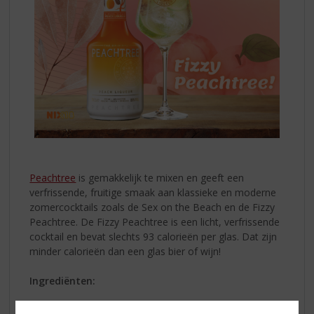
Peachtree
is gemakkelijk te mixen en geeft een
verfrissende, fruitige smaak aan klassieke en moderne
zomercocktails zoals de Sex on the Beach en de Fizzy
Peachtree. De Fizzy Peachtree is een licht, verfrissende
cocktail en bevat slechts 93 calorieën per glas. Dat zijn
minder calorieën dan een glas bier of wijn!
Ingrediënten:
40 ml Peachtree