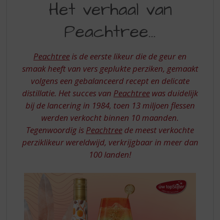
S
Het verhaal van
VERHAAL
p
r
Peachtree…
VAN
i
PEACHTREE
n
g
Peachtree
is de eerste likeur die de geur en
n
smaak heeft van vers geplukte perziken, gemaakt
a
volgens een gebalanceerd recept en delicate
a
distillatie. Het succes van
Peachtree
was duidelijk
r
d
bij de lancering in 1984, toen 13 miljoen flessen
e
werden verkocht binnen 10 maanden.
n
Tegenwoordig is
Peachtree
de meest verkochte
a
perziklikeur wereldwijd, verkrijgbaar in meer dan
v
100 landen!
i
g
a
t
i
e