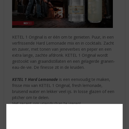
KETEL 1 Original is er één om te genieten. Puur, in een
verfrissende Hard Lemonade mix en in cocktails. Zacht
en zuiver, met tonen van jeneverbes en peper en een
extra lange, zachte afdronk. KETEL 1 Original wordt
gestookt van graandistillaten en een gelagerde granen-
eau-de-vie. De finesse zit in de kruiden.
KETEL 1 Hard Lemonade
is een eenvoudig te maken,
frisse mix van KETEL 1 Original, fresh lemonade,
bruisend water en lekker veel ijs. In losse glazen of een
pitcher om te delen.
Het recept om vriendschap te vieren!
KETEL 1 Hard Lemonade Lemon & Lime maken:
Vul een longdrinkglas met ijs