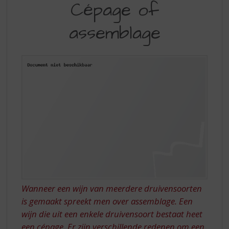
S
Cépage of
OF
p
r
assemblage
ASSEMBLAGE
i
n
g
n
a
a
r
d
e
n
a
v
i
g
a
Wanneer een wijn van meerdere druivensoorten
t
is gemaakt spreekt men over assemblage. Een
i
wijn die uit een enkele druivensoort bestaat heet
e
een cépage. Er zijn verschillende redenen om een