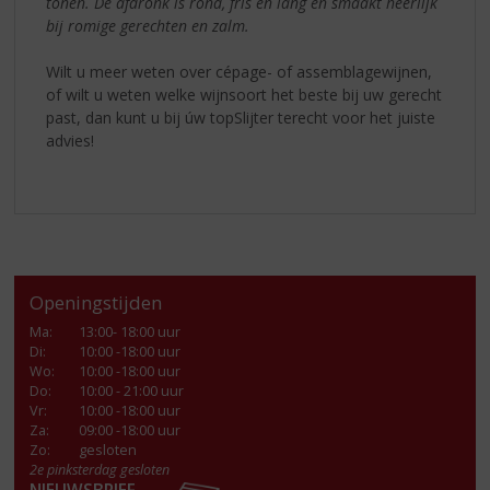
tonen. De afdronk is rond, fris en lang en smaakt heerlijk
bij romige gerechten en zalm.
Wilt u meer weten over cépage- of assemblagewijnen,
of wilt u weten welke wijnsoort het beste bij uw gerecht
past, dan kunt u bij úw topSlijter terecht voor het juiste
advies!
Openingstijden
Ma
:
13:00- 18:00 uur
Di
:
10:00 -18:00 uur
Wo
:
10:00 -18:00 uur
Do
:
10:00 - 21:00 uur
Vr
:
10:00 -18:00 uur
Za
:
09:00 -18:00 uur
Zo:
gesloten
2e pinksterdag gesloten