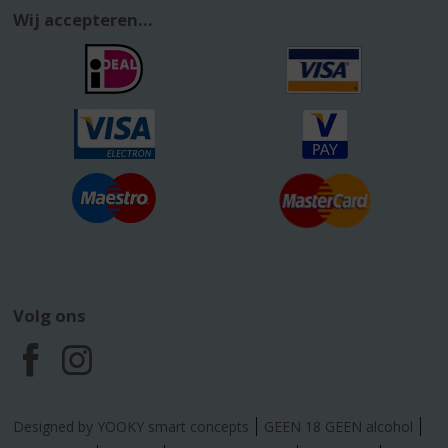
Wij accepteren...
Volg ons
F
I
a
n
Designed by YOOKY smart concepts
GEEN 18 GEEN alcohol