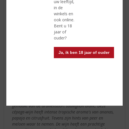
uw leeftijd,
Chili
in de
Deze diep rode wijn
winkels en
met paarse
ook online.
schakeringen uit Chili
Bent u 18
geurt vooral naar
jaar of
zwarte bessen, rook,
ouder?
vanille en zwarte
peper. Dit
Ja, ik ben 18 jaar of ouder
kenmerkende pepertje
maakt deze cépage-
wijn, gemaakt van de druivensoort carménère, perfect
geschikt om te drinken bij kruidige, exotische gerechten.
Ventisquero Yelcho Sauvignon Blanc -
Casablanca Valley, Chili
Deze witte wijn, met Chili als land van herkomst, is enkel
gemaakt van de druivensoort sauvignon blanc. Deze
cépage-wijn heeft intense tropische aroma's van ananas,
papaja en citrusfruit. Tevens zijn hints van peer en
meloen waar te nemen. De wijn heeft een prachtige