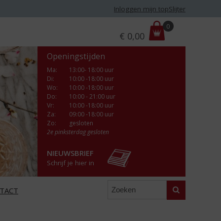
Inloggen mijn topSlijter
P
0
€
0,00
r
i
Openingstijden
j
s
Ma
:
13:00- 18:00 uur
Di
:
10:00 -18:00 uur
:
Wo
:
10:00 -18:00 uur
Do
:
10:00 - 21:00 uur
Vr
:
10:00 -18:00 uur
Za
:
09:00 -18:00 uur
Zo:
gesloten
2e pinksterdag gesloten
NIEUWSBRIEF
Schrijf je hier in
Zoeken
TACT