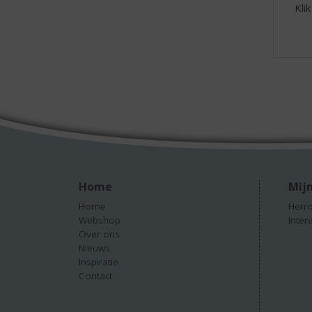
Kli
Home
Mijn
Home
Herro
Webshop
Inter
Over ons
Nieuws
Inspiratie
Contact