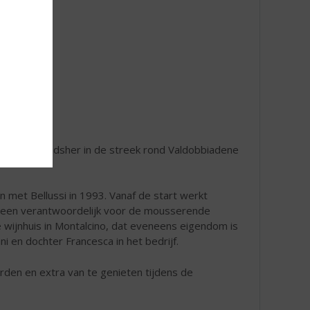
e”
die van oudsher in de streek rond Valdobbiadene
n met Bellussi in 1993. Vanaf de start werkt
alleen verantwoordelijk voor de mousserende
e wijnhuis in Montalcino, dat eveneens eigendom is
i en dochter Francesca in het bedrijf.
den en extra van te genieten tijdens de