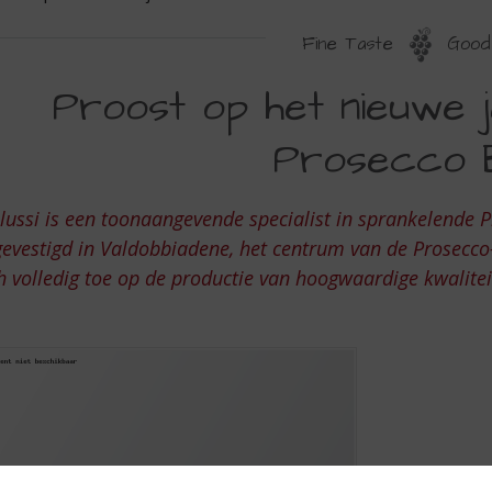
Fine Taste
Good 
ROOST
Proost op het nieuwe j
P
Prosecco 
ET
IEUWE
lussi is een toonaangevende specialist in sprankelende 
AAR
gevestigd in Valdobbiadene, het centrum van de Prosecco-p
ET
h volledig toe op de productie van hoogwaardige kwaliteit
ELLUSSI
ROSECCO
RUT