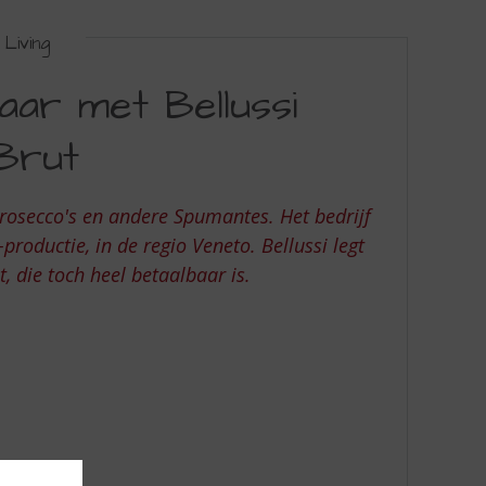
Living
aar met Bellussi
Brut
Prosecco's en andere Spumantes. Het bedrijf
roductie, in de regio Veneto. Bellussi legt
, die toch heel betaalbaar is.