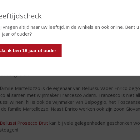
eeftijdscheck
j vragen altijd naar uw leeftijd, in de winkels en ook online. Bent u
 jaar of ouder?
Ja, ik ben 18 jaar of ouder
llussare”
 naam
Bellussi
is afgeleid van de bijzondere snoeiwijze “
bellussar
dt toegepast.
familie Martellozzo is de eigenaar van Bellussi. Vader Enrico bego
ico al samen met wijnmaker Francesco Adami. Francesco is niet 
lussi wijnen, hij is ook de wijnmaker van Belpoggio, het Toscaans
 de familie Martellozzo. Naast Enrico werken ook zijn zoon Giovann
Bellussi Prosecco Brut
kan bij vele gelegenheden geschonken wor
stdagen!