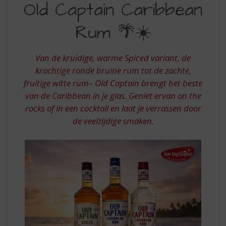
S
Old Captain Caribbean
CAPTAIN
p
r
Rum 🌴☀️
CARIBBEAN
i
RUM
n
g
Van de kruidige, warme Spiced variant, de
n
krachtige ronde bruine rum tot de zachte,
a
fruitige witte rum– Old Captain brengt het beste
a
van de Caribbean in je glas. Geniet ervan on the
r
d
rocks of in een cocktail en laat je verrassen door
e
de veelzijdige smaken.
n
a
v
i
g
a
t
i
e