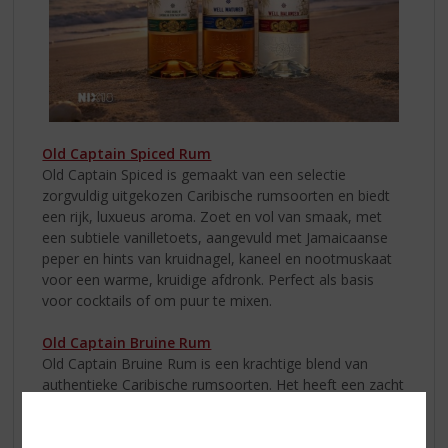
Old Captain Spiced Rum
Old Captain Spiced is gemaakt van een selectie
zorgvuldig uitgekozen Caribische rumsoorten en biedt
een rijk, luxueus aroma. Zoet en vol van smaak, met
een subtiele vanilletoets, aangevuld met Jamaicaanse
peper en hints van kruidnagel, kaneel en nootmuskaat
voor een warme, kruidige afdronk. Perfect als basis
voor cocktails of om puur te mixen.
Old Captain Bruine Rum
Old Captain Bruine Rum is een krachtige blend van
authentieke Caribische rumsoorten. Het heeft een zacht
karakter met een kenmerkend aroma met fruitige tonen
van abrikoos en pruim. Geniet ervan puur, met ijs of
gemengd en ontdek de ronde, zoete smaak.