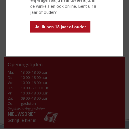
Wij vragen altijd naar uw leeftijd, in
Soort likeur:
chocolade Likeur
de winkels en ook online. Bent u 18
jaar of ouder?
Kom langs in onze winkel voor deze heerlijke
Licor 43
chocolate
of voor nog meer heerlijke likeuren!
Ja, ik ben 18 jaar of ouder
Openingstijden
Ma
:
13:00- 18:00 uur
Di
:
10:00 -18:00 uur
Wo
:
10:00 -18:00 uur
Do
:
10:00 - 21:00 uur
Vr
:
10:00 -18:00 uur
Za
:
09:00 -18:00 uur
Zo:
gesloten
2e pinksterdag gesloten
NIEUWSBRIEF
Schrijf je hier in