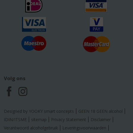
Volg ons
F
I
a
n
Designed by YOOKY smart concepts
GEEN 18 GEEN alcohol
c
s
IDIN/ITSME
sitemap
Privacy Statement
Disclaimer
Verantwoord alcoholgebruik
Leveringsvoorwaarden