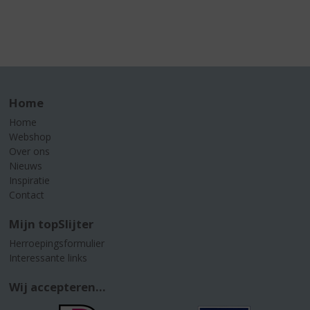
Home
Home
Webshop
Over ons
Nieuws
Inspiratie
Contact
Mijn topSlijter
Herroepingsformulier
Interessante links
Wij accepteren...