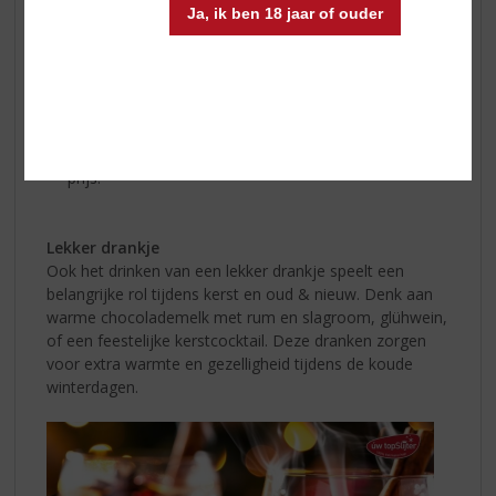
avond. Dit kan zorgen voor veel gelach en vreugde,
Ja, ik ben 18 jaar of ouder
vooral als mensen zich verkleden in kerstsfeer.
Kerst Trivia:
Test de kennis van je gasten met een kersttrivia quiz.
Stel vragen over kersttradities, films, en muziek. Het
team met de meeste goede antwoorden wint een
prijs.
Lekker drankje
Ook het drinken van een lekker drankje speelt een
belangrijke rol tijdens kerst en oud & nieuw. Denk aan
warme chocolademelk met rum en slagroom, glühwein,
of een feestelijke kerstcocktail. Deze dranken zorgen
voor extra warmte en gezelligheid tijdens de koude
winterdagen.