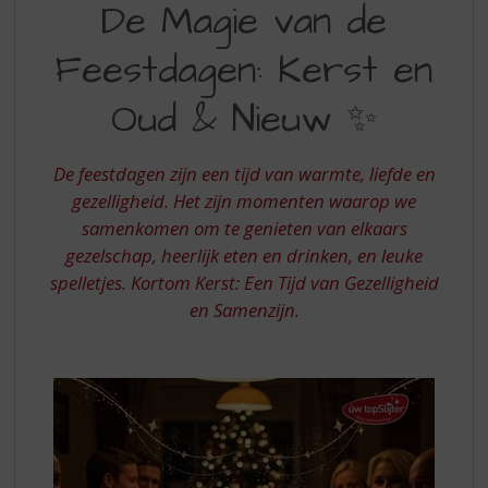
S
De Magie van de
MAGIE
p
r
Feestdagen: Kerst en
VAN
i
DE
n
Oud & Nieuw ✨
g
FEESTDAGEN
n
a
De feestdagen zijn een tijd van warmte, liefde en
a
gezelligheid. Het zijn momenten waarop we
r
samenkomen om te genieten van elkaars
d
gezelschap, heerlijk eten en drinken, en leuke
e
n
spelletjes. Kortom Kerst: Een Tijd van Gezelligheid
a
en Samenzijn.
v
i
g
a
t
i
e