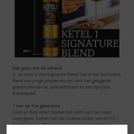
Het gaat om de inhoud
Er zit meer in een Signature Blend. Het is een bijzondere
blend van jonge jenever en een kern van gelagerde
granen-eau-de-vie, jeneverbessen en een speciaal
kruidenpalet.
1 van de 11e generatie
Carel en Bob Nolet hebben het werk van hun vader
voortgezet. Samen met de meesterstoker van KETEL 1
kwamen zij bij elkaar voor een nieuw meesterwerk:
KETEL 1 Signature Blend
. Een topjenever vol karakter,