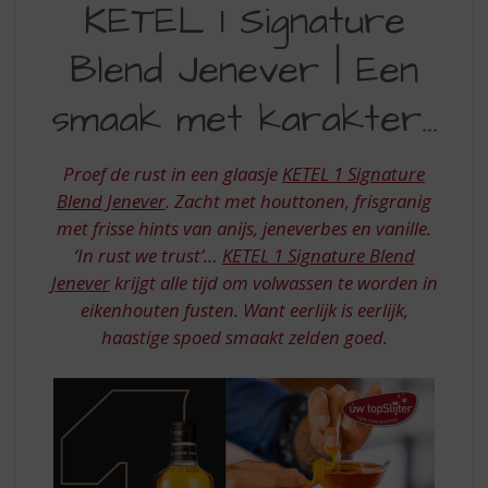
S
KETEL 1 Signature
SMAAK
p
r
Blend Jenever | Een
MET
i
KARAKTER
n
smaak met karakter…
g
n
a
Proef de rust in een glaasje
KETEL 1 Signature
a
Blend Jenever
. Zacht met houttonen, frisgranig
r
met frisse hints van anijs, jeneverbes en vanille.
d
‘In rust we trust’…
KETEL 1 Signature Blend
e
n
Jenever
krijgt alle tijd om volwassen te worden in
a
eikenhouten fusten. Want eerlijk is eerlijk,
v
haastige spoed smaakt zelden goed.
i
g
a
t
i
e