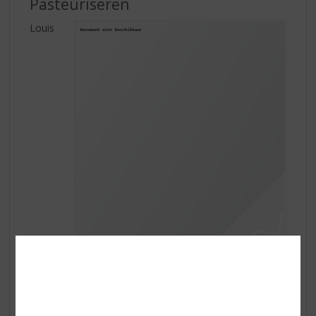
Pasteuriseren
Louis
Pasteur ontdekte eind 19e eeuw dat het de levende
gistcellen vanuit de lucht waren, die water en granen
omzetten in alcoholhoudende drank. Ook ontdekte hij