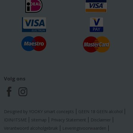
Volg ons
F
I
a
n
Designed by YOOKY smart concepts
GEEN 18 GEEN alcohol
c
s
IDIN/ITSME
sitemap
Privacy Statement
Disclaimer
Verantwoord alcoholgebruik
Leveringsvoorwaarden