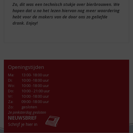
Zo, dit was een technisch stukje over bierbrouwen. We
hopen dat u na het lezen hiervan nog meer waardering
hebt voor de makers van de door ons zo geliefde
drank. Enjoy!
Openingstijden
Ma
:
13:00- 18:00 uur
Di
:
10:00 -18:00 uur
Wo
:
10:00 -18:00 uur
Do
:
10:00 - 21:00 uur
Vr
:
10:00 -18:00 uur
Za
:
09:00 -18:00 uur
Zo:
gesloten
2e pinksterdag gesloten
NIEUWSBRIEF
Schrijf je hier in