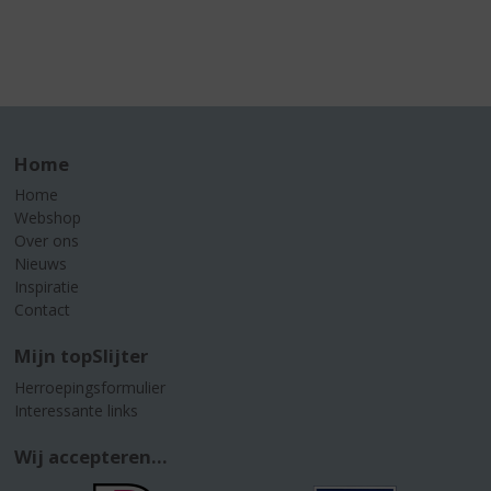
Home
Home
Webshop
Over ons
Nieuws
Inspiratie
Contact
Mijn topSlijter
Herroepingsformulier
Interessante links
Wij accepteren...