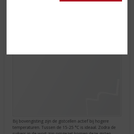
Vergisting gaat relatief traag, de hoofdvergisting duurt
1-2 weken. Bij een trage vergisting is sprake van een
lage vergistingsgraad. Hoe lager deze is, des te lager zal
het alcoholpercentage zijn, en er meer body ontstaan.
Bovengist
Bij bovengisting zijn de gistcellen actief bij hogere
temperaturen. Tussen de 15-25 °C is ideaal. Zodra de
suikers in de wort zijn omgezet komen deze gisten