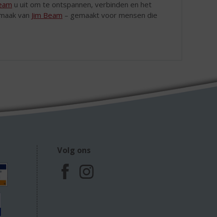
Beam
u uit om te ontspannen, verbinden en het
 smaak van
Jim Beam
– gemaakt voor mensen die
Volg ons
F
I
a
n