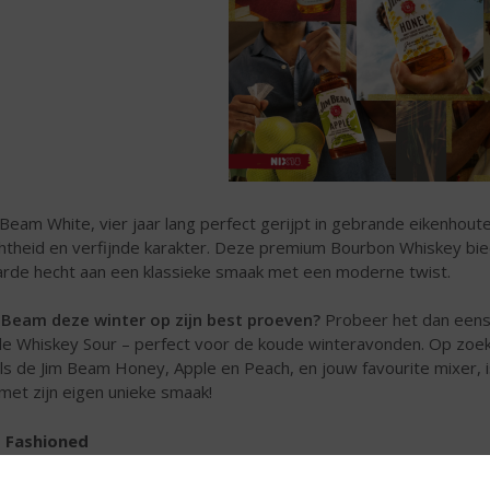
 Beam White, vier jaar lang perfect gerijpt in gebrande eikenhout
htheid en verfijnde karakter. Deze premium Bourbon Whiskey bied
rde hecht aan een klassieke smaak met een moderne twist.
 Beam deze winter op zijn best proeven?
Probeer het dan eens i
de Whiskey Sour – perfect voor de koude winteravonden. Op zoek
ls de Jim Beam Honey, Apple en Peach, en jouw favourite mixer, is
 met zijn eigen unieke smaak!
 Fashioned
 Old Fashioned is een stijlvolle cocktail om elegant aan te nippe
hioned cocktail is namelijk bijna alleen maar bourbon.