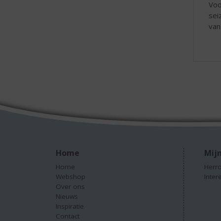
Voo
sei
van
Home
Mijn
Home
Herro
Webshop
Inter
Over ons
Nieuws
Inspiratie
Contact