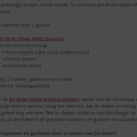
uimkraagje en een zachte smaak. De zoetzure Jim Beam White Whi
basis.
rediënten voor 2 glazen:
60 ml Jim Beam White bourbon
30 ml verse citroensap
15 ml De Kuyper Cane Syrup (suikersiroop)
1 scheutje bitters
1 ei (enkel het eiwit)
ig: 2 tumbler glazen en een shaker
nering: sinaasappelschil
e de
Jim Beam White Bourbon whiskey
samen met de citroensap en
eutje bitters aan toe. Voeg het eiwit toe aan de shaker en stevi
 geheel nog een keer flink te shaken totdat er een frostlaagje op 
 ijs uit de shaker in de gekoelde tumblers en garneer de cocktail me
tspannen en genieten doet u samen met Jim Beam!