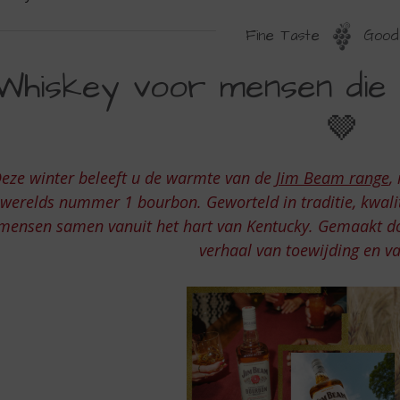
Fine Taste
Good 
HISKEY
Whiskey voor mensen die
OOR
🤎
ENSEN
IE
eze winter beleeft u de warmte van de
Jim Beam range
,
AN
 werelds nummer 1 bourbon. Geworteld in traditie, kwali
ENSEN
mensen samen vanuit het hart van Kentucky. Gemaakt doo
OUDEN
verhaal van toewijding en 