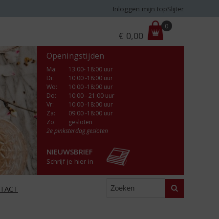
Inloggen mijn topSlijter
P
0
€
0,00
r
i
Openingstijden
j
s
Ma
:
13:00- 18:00 uur
Di
:
10:00 -18:00 uur
:
Wo
:
10:00 -18:00 uur
Do
:
10:00 - 21:00 uur
Vr
:
10:00 -18:00 uur
Za
:
09:00 -18:00 uur
Zo:
gesloten
2e pinksterdag gesloten
NIEUWSBRIEF
Schrijf je hier in
Zoeken
TACT