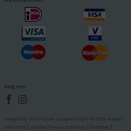
Volg ons
F
I
a
n
Designed by YOOKY smart concepts
GEEN 18 GEEN alcohol
c
s
IDIN/ITSME
sitemap
Privacy Statement
Disclaimer