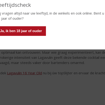
eeftijdscheck
j vragen altijd naar uw leeftijd, in de winkels en ook online. Bent u
ting notes
 jaar of ouder?
avulin 16 Year Old opent met een krachtige geur van turfrook en
de smaak proef je mout, sherryzoetheid, gedroogd fruit en comple
Ja, ik ben 18 jaar of ouder
 een subtiel vleugje zoet.
fect serve
ditioneel wordt Lagavulin 16 Year Old het best neat of met een 
h optimaal kan ontvouwen. Maar wie graag experimenteert, kan de
rokerige intensiteit van Lagavulin geeft deze bekende cocktail 
aagd, maar steeds vaker door bartenders omarmd.
tdek
Lagavulin 16 Year Old
nu bij úw topSlijter en ervaar de kracht 