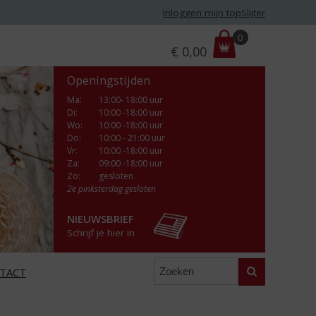
Inloggen mijn topSlijter
P
0
€
0,00
r
i
Openingstijden
j
s
Ma
:
13:00- 18:00 uur
Di
:
10:00 -18:00 uur
:
Wo
:
10:00 -18:00 uur
Do
:
10:00 - 21:00 uur
Vr
:
10:00 -18:00 uur
Za
:
09:00 -18:00 uur
Zo:
gesloten
2e pinksterdag gesloten
NIEUWSBRIEF
Schrijf je hier in
Zoeken
TACT