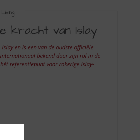
Living
de kracht van Islay
 Islay en is een van de oudste officiële
internationaal bekend door zijn rol in de
hét referentiepunt voor rokerige Islay-