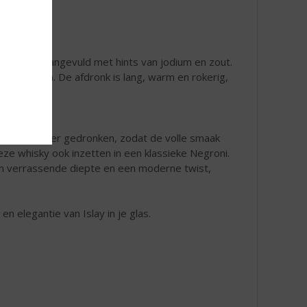
 zeewier, aangevuld met hints van jodium en zout.
xe kruiden. De afdronk is lang, warm en rokerig,
druppel water gedronken, zodat de volle smaak
ze whisky ook inzetten in een klassieke Negroni.
een verrassende diepte en een moderne twist,
en elegantie van Islay in je glas.