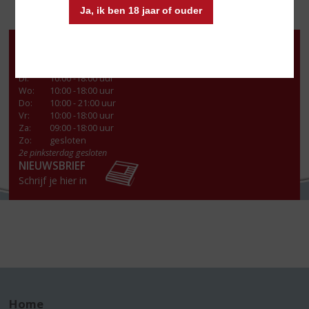
Ja, ik ben 18 jaar of ouder
Openingstijden
Ma
:
13:00- 18:00 uur
Di
:
10:00 -18:00 uur
Wo
:
10:00 -18:00 uur
Do
:
10:00 - 21:00 uur
Vr
:
10:00 -18:00 uur
Za
:
09:00 -18:00 uur
Zo:
gesloten
2e pinksterdag gesloten
NIEUWSBRIEF
Schrijf je hier in
Home