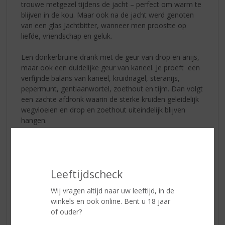
trouwe metgezel tijdens de jacht – perfect om warm te
blijven in de kou. Maar ook na de jacht werd genoten
van een glas Jachtbitter, wanneer men proostte op
liefde, vriendschap en geluk.
Een donkerbruine drank met de geur van drop en anijs,
maar ook een duidelijke geur van kaneel. Je proeft een
verfijnde balans van kaneel, kruidnagel, steranijs,
pepermunt, gentiaanwortel, zoethout en tijm. Dan volgt
een zachte afdronk waarin de sterke kruiden geleidelijk
wegvloeien en drop en zoethout uiteindelijk blijven
hangen.
Proost met Jachtbitter op de mooiste momenten. Op
pure vriendschap!
Leeftijdscheck
www.jachtbitter.nl
Wij vragen altijd naar uw leeftijd, in de
winkels en ook online. Bent u 18 jaar
of ouder?