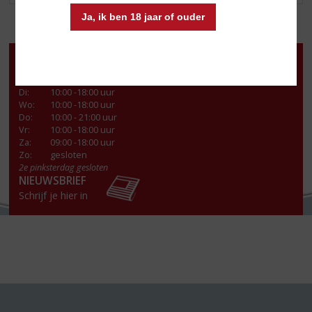
Ja, ik ben 18 jaar of ouder
Openingstijden
Ma
:
13:00- 18:00 uur
Di
:
10:00 -18:00 uur
Wo
:
10:00 -18:00 uur
Do
:
10:00 - 21:00 uur
Vr
:
10:00 -18:00 uur
Za
:
09:00 -18:00 uur
Zo:
gesloten
2e pinksterdag gesloten
NIEUWSBRIEF
Schrijf je hier in