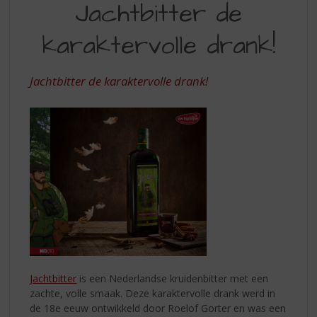
S
Jachtbitter de
DE
p
r
karaktervolle drank!
KARAKTERVOLLE
i
DRANK
n
g
Jachtbitter de karaktervolle drank!
n
a
a
r
d
e
n
a
v
i
g
a
t
Jachtbitter
is een Nederlandse kruidenbitter met een
i
zachte, volle smaak. Deze karaktervolle drank werd in
e
de 18e eeuw ontwikkeld door Roelof Gorter en was een