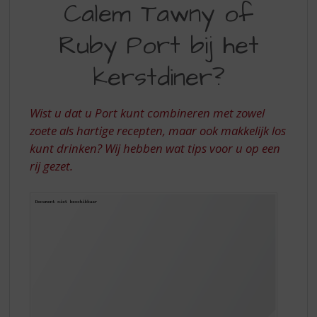
S
Calem Tawny of
TAWNY
p
r
Ruby Port bij het
OF
i
RUBY
n
kerstdiner?
g
PORT
n
BIJ
a
Wist u dat u Port kunt combineren met zowel
a
HET
zoete als hartige recepten, maar ook makkelijk los
r
kunt drinken? Wij hebben wat tips voor u op een
KERSTDINER?
d
rij gezet.
e
n
a
v
i
g
a
t
i
e