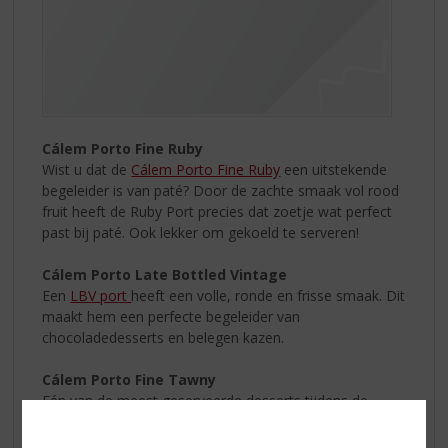
Cálem Porto Fine Ruby
Wist u dat de
Cálem Porto Fine Ruby
een uitstekende
begeleider is van paté? Door de zachte smaak vol rood
fruit heeft de Ruby Port precies dat zoetje wat perfect
past bij paté. Ook lekker om gekoeld te serveren!
Cálem Porto Late Bottled Vintage
Een
LBV port
heeft een volle, ronde en frisse smaak. Dit
maakt hem een perfecte begeleider van
chocoladedesserts en belegen kazen.
Cálem Porto Fine Tawny
Eén van de meest geserveerde desserts tijdens de
feestdagen: een kaasplank. De
Cálem Porto Fine Tawny
is met zijn tonen van noten, hout en gedroogd fruit