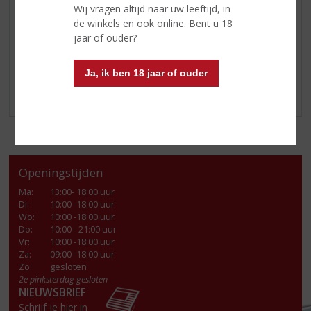
Wij vragen altijd naar uw leeftijd, in
Kom langs in onze winkel en haal een mooie fles Kopke
de winkels en ook online. Bent u 18
Port!
jaar of ouder?
Klik
hier
voor nog meer mooie producten van úw
topSlijter.
Ja, ik ben 18 jaar of ouder
Openingstijden
Ma
:
13:00- 18:00 uur
Di
:
10:00 -18:00 uur
Wo
:
10:00 -18:00 uur
Do
:
10:00 - 21:00 uur
Vr
:
10:00 -18:00 uur
Za
:
09:00 -18:00 uur
Zo:
gesloten
2e pinksterdag gesloten
NIEUWSBRIEF
Schrijf je hier in