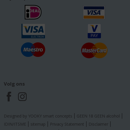
Volg ons
F
I
a
n
Designed by YOOKY smart concepts
GEEN 18 GEEN alcohol
c
s
IDIN/ITSME
sitemap
Privacy Statement
Disclaimer