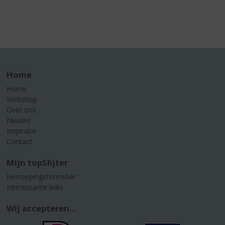
Home
Home
Webshop
Over ons
Nieuws
Inspiratie
Contact
Mijn topSlijter
Herroepingsformulier
Interessante links
Wij accepteren...