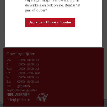
Wij vragen altijd naar uw leeftijd, in
1 scheutje sodawater
de winkels en ook online. Bent u 18
1 groene olijf
jaar of ouder?
Saluti!
Ja, ik ben 18 jaar of ouder
Openingstijden
Ma
:
13:00- 18:00 uur
Di
:
10:00 -18:00 uur
Wo
:
10:00 -18:00 uur
Do
:
10:00 - 21:00 uur
Vr
:
10:00 -18:00 uur
Za
:
09:00 -18:00 uur
Zo:
gesloten
2e pinksterdag gesloten
NIEUWSBRIEF
Schrijf je hier in