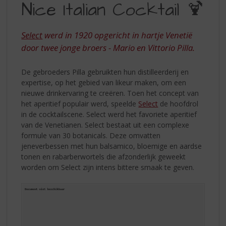
S
Nice Italian Cocktail 🍹
ITALIAN
p
r
COCKTAIL
i
Select
werd in 1920 opgericht in hartje Venetië
n
door twee jonge broers - Mario en Vittorio Pilla.
g
n
De gebroeders Pilla gebruikten hun distilleerderij en
a
expertise, op het gebied van likeur maken, om een
a
nieuwe drinkervaring te creëren. Toen het concept van
r
het aperitief populair werd, speelde
Select
de hoofdrol
d
in de cocktailscene. Select werd het favoriete aperitief
e
van de Venetianen. Select bestaat uit een complexe
n
formule van 30 botanicals. Deze omvatten
a
jeneverbessen met hun balsamico, bloemige en aardse
v
tonen en rabarberwortels die afzonderlijk geweekt
i
worden om Select zijn intens bittere smaak te geven.
g
a
t
i
e