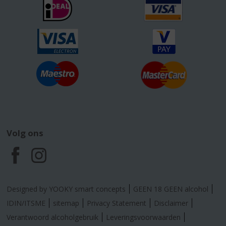
Volg ons
F
I
a
n
Designed by YOOKY smart concepts
GEEN 18 GEEN alcohol
c
s
IDIN/ITSME
sitemap
Privacy Statement
Disclaimer
Verantwoord alcoholgebruik
Leveringsvoorwaarden