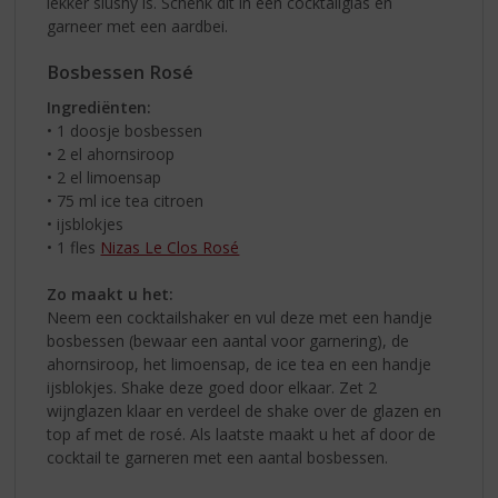
lekker slushy is. Schenk dit in een cocktailglas en
garneer met een aardbei.
Bosbessen Rosé
Ingrediënten:
• 1 doosje bosbessen
• 2 el ahornsiroop
• 2 el limoensap
• 75 ml ice tea citroen
• ijsblokjes
• 1 fles
Nizas Le Clos Rosé
Zo maakt u het:
Neem een cocktailshaker en vul deze met een handje
bosbessen (bewaar een aantal voor garnering), de
ahornsiroop, het limoensap, de ice tea en een handje
ijsblokjes. Shake deze goed door elkaar. Zet 2
wijnglazen klaar en verdeel de shake over de glazen en
top af met de rosé. Als laatste maakt u het af door de
cocktail te garneren met een aantal bosbessen.