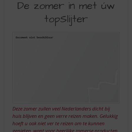
S
De zomer in met úw
ZOMER
p
r
topSlijter
IN
i
MET
n
g
ÚW
n
TOPSLIJTER
a
a
r
d
e
n
a
v
i
g
a
Deze zomer zullen veel Nederlanders dicht bij
t
huis blijven en geen verre reizen maken. Gelukkig
i
hoeft u ook niet ver te reizen om te kunnen
e
genieten, want voor heerlijke zomerse producten