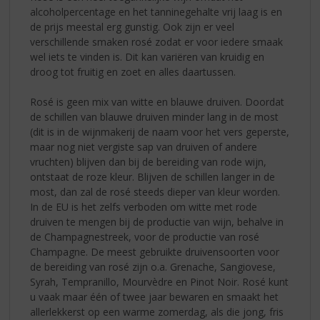
alcoholpercentage en het tanninegehalte vrij laag is en
de prijs meestal erg gunstig. Ook zijn er veel
verschillende smaken rosé zodat er voor iedere smaak
wel iets te vinden is. Dit kan variëren van kruidig en
droog tot fruitig en zoet en alles daartussen.
Rosé is geen mix van witte en blauwe druiven. Doordat
de schillen van blauwe druiven minder lang in de most
(dit is in de wijnmakerij de naam voor het vers geperste,
maar nog niet vergiste sap van druiven of andere
vruchten) blijven dan bij de bereiding van rode wijn,
ontstaat de roze kleur. Blijven de schillen langer in de
most, dan zal de rosé steeds dieper van kleur worden.
In de EU is het zelfs verboden om witte met rode
druiven te mengen bij de productie van wijn, behalve in
de Champagnestreek, voor de productie van rosé
Champagne. De meest gebruikte druivensoorten voor
de bereiding van rosé zijn o.a. Grenache, Sangiovese,
Syrah, Tempranillo, Mourvèdre en Pinot Noir. Rosé kunt
u vaak maar één of twee jaar bewaren en smaakt het
allerlekkerst op een warme zomerdag, als die jong, fris