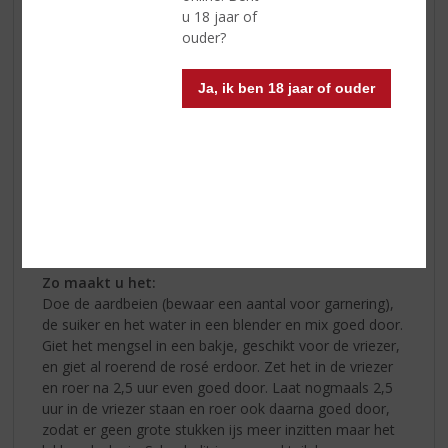
u 18 jaar of
ouder?
Ja, ik ben 18 jaar of ouder
Ingrediënten:
• 1 bakje aardbeien
• 200 gr witte suiker
• 120 ml water
• 750 ml
Chateau d’Avrillé Rosé d’Anjou
Zo maakt u het:
Doe de aardbeien (bewaar een aantal voor garnering),
de suiker en het water in een blender en mix goed door.
Giet het mengsel in een bakje, geschikt voor de vriezer,
en giet al roerend de rosé erdoor. Zet het in de vriezer
en roer na 2,5 uur even goed door. Laat nogmaals 2,5
uur in de vriezer staan en roer ook daarna goed door,
zodat er geen grote stukken ijs meer inzitten maar het