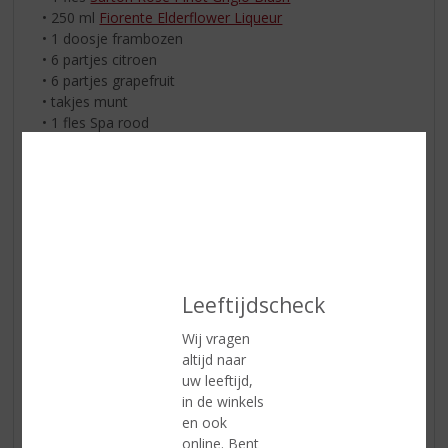
• 250 ml
Fiorente Elderflower Liqueur
• 1 doosje frambozen
• 6 partjes citroen
• 6 partjes grapefruit
• takjes munt
• 1 fles Spa rood
• ijsblokjes
Zo maakt u het:
Neem een grote glazen kan en vul deze met de rosé,
de likeur en het fruit. Zet dit minimaal 1 uur in de
koelkast. Schenk dit mengsel dan in een mooi glas en
vul aan met ijsblokjes en spa rood. Garneren met een
takje munt.
Leeftijdscheck
Frozen rosé
Wij vragen
altijd naar
uw leeftijd,
in de winkels
en ook
online. Bent