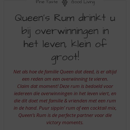
S
Fine Taste
Good Living
p
QUEENS
r
Queen’s Rum drinkt u
RUM
i
n
bij overwinningen in
DRINKT
g
U
n
het leven, klein of
a
BIJ
a
groot!
OVERWINNINGEN
r
d
IN
e
Net als hoe de familie Queen dat deed, is er altijd
HET
n
een reden om een overwinning te vieren.
a
LEVEN
Claim dat moment! Deze rum is bedoeld voor
v
KLEIN
i
iedereen die overwinningen in het leven viert, en
g
OF
die dit doet met familie & vrienden met een rum
a
in de hand. Puur sippin’ rum of een cocktail mix,
GROOT
t
Queen’s Rum is de perfecte partner voor die
i
victory moments.
e