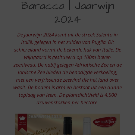
S
Baracca | Jaarwijn
2024
p
r
2024
i
n
g
De jaarwijn 2024 komt uit de streek Salento in
n
Italië, gelegen in het zuiden van Puglia. Dit
a
schiereiland vormt de bekende hak van Italië. De
a
wijngaard is gesitueerd op 100m boven
r
d
zeeniveau. De nabij gelegen Adriatische Zee en de
e
Ionische Zee bieden de benodigde verkoeling,
n
met een verfrissende zeewind die het land over
a
waait. De bodem is arm en bestaat uit een dunne
v
toplaag van leem. De plantdichtheid is 4.500
i
druivenstokken per hectare.
g
a
t
i
e