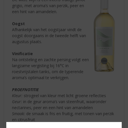
grigio, met aroma’s van perzik, peer en
een hint van amandelen.
Oogst
Afhankelijk van het oogstjaar vindt de
oogst doorgaans in de tweede helft van
augustus plaats.
Vinificatie
Na ontsteling en zachte persing volgt een
langzame vergisting bij 16°C in
roestvrijstalen tanks, om de typerende
aroma’s optimaal te verkrijgen.
PROEFNOTITIE
Kleur:
strogeel van kleur met licht groene reflecties
Geur:
in de geur aroma’s van steenfruit, waaronder
nectarines, peer en een hint van amandelen
Smaak:
de smaak is fris en fruitig, met tonen van perzik
en citrusfruit
Wijn-spijs:
uitstekend als aperitief, of in combinatie met