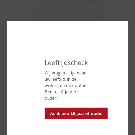
Watermelon Fizz
Watermeloen is zomer! De sprankelende watermeloen
cocktail is een 'Must Have To Try'. Deze populaire
Leeftijdscheck
Watermelon Fizz, is een heerlijk frisse zomerse cocktail
en wordt gemaakt met
Watermelon van De Kuyper
.
Wij vragen altijd naar
Genieten maar!
uw leeftijd, in de
winkels en ook online.
Bent u 18 jaar of
ouder?
Ja, ik ben 18 jaar of ouder