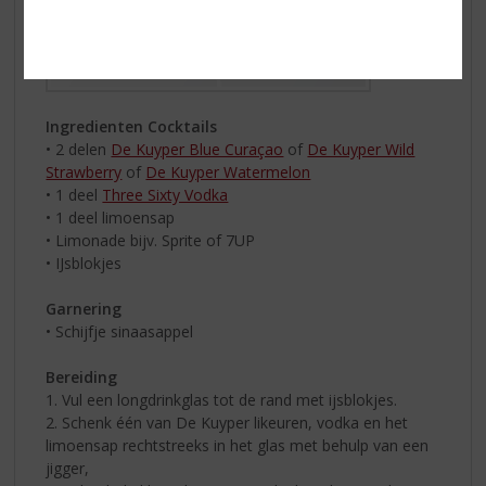
Ingredienten Cocktails
• 2 delen
De Kuyper Blue Curaçao
of
De Kuyper Wild
Strawberry
of
De Kuyper Watermelon
• 1 deel
Three Sixty Vodka
• 1 deel limoensap
• Limonade bijv. Sprite of 7UP
• IJsblokjes
Garnering
• Schijfje sinaasappel
Bereiding
1. Vul een longdrinkglas tot de rand met ijsblokjes.
2. Schenk één van De Kuyper likeuren, vodka en het
limoensap rechtstreeks in het glas met behulp van een
jigger,