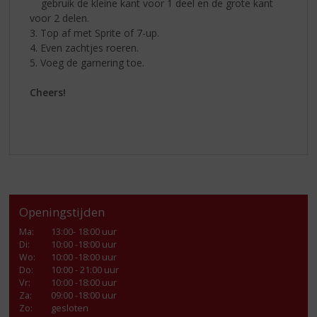
gebruik de kleine kant voor 1 deel en de grote kant
voor 2 delen.
3. Top af met Sprite of 7-up.
4. Even zachtjes roeren.
5. Voeg de garnering toe.
Cheers!
Openingstijden
Ma
:
13:00- 18:00 uur
Di
:
10:00 -18:00 uur
Wo
:
10:00 -18:00 uur
Do
:
10:00 - 21:00 uur
Vr
:
10:00 -18:00 uur
Za
:
09:00 -18:00 uur
Zo:
gesloten