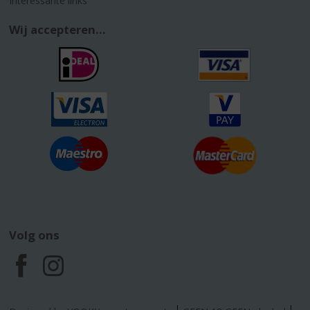
Interessante links
Wij accepteren...
Volg ons
F
I
a
n