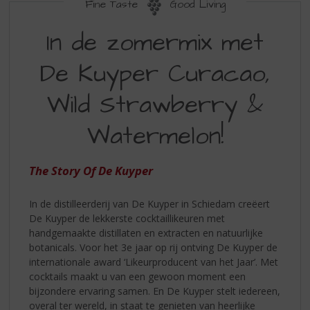
S
Fine Taste
Good Living
p
IN
r
In de zomermix met
DE
i
n
De Kuyper Curacao,
ZOMERMIX
g
MET
n
Wild Strawberry &
a
DE
a
Watermelon!
KUYPER
r
d
CURACAO
e
The Story Of De Kuyper
WILD
n
a
STRAWBERRY
In de distilleerderij van De Kuyper in Schiedam creëert
v
WATERMELON
De Kuyper de lekkerste cocktaillikeuren met
i
handgemaakte distillaten en extracten en natuurlijke
g
botanicals. Voor het 3e jaar op rij ontving De Kuyper de
a
internationale award ‘Likeurproducent van het Jaar’. Met
t
cocktails maakt u van een gewoon moment een
i
bijzondere ervaring samen. En De Kuyper stelt iedereen,
e
overal ter wereld, in staat te genieten van heerlijke