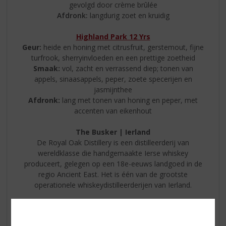
gevolgd door crème brûlée
Afdronk:
langdurig zoet en kruidig
Highland Park 12 Yrs
Geur:
heide en honing met citrusfruit, gerstemout, fijne
turfrook, sherryinvloeden en een prettige zoetheid
Smaak:
vol, zacht en verrassend diep; tonen van
appels, sinaasappels, peper, zoete specerijen en
jasmijnthee
Afdronk:
lang met tonen van honing en peper, met
accenten van eikenhout
The Busker | Ierland
De Royal Oak Distillery is een distilleerderij van
wereldklasse die handgemaakte Ierse whiskey
produceert, gelegen op een 18e-eeuws landgoed in de
regio Ancient East. Het is één van de grootste
operationele whiskeydistilleerderijen van Ierland.