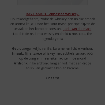
Jack Daniel’s Tennessee Whiskey.
Houtskoolgefilterd, zodat de whiskey een unieke smaak
en aroma krijgt. Door het ‘sour mash’ principe blijven de
smaak en het karakter constant.
Jack Daniel’s Black
Label is de nr. 1 mix-whisky en drinkt u met cola, the
legendary mix!
Geur:
toegankelijk, vanille, karamel en licht eikenhout
Smaak:
fijne, zoete whiskey met subtiele smaak vóór
op de tong en meer eiken achterin de mond
Afdronk:
rijke afdronk, lang en vol, met een droge
finish van getoast eiken en karamel
Cheers!