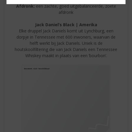
Afdronk:
een zachte, goed uitgebalanceerde, zoete
afdronk
Jack Daniel’s Black | Amerika
Elke druppel Jack Daniels komt uit Lynchburg, een
dorpje in Tennessee met 600 inwoners, waarvan de
helft werkt bij Jack Daniels. Uniek is de
houtskoolfiltering die van Jack Daniels een Tennessee
Whiskey maakt in plaats van een ‘bourbon’.