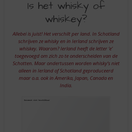
S
Is het whisky of
HET
p
r
whiskey?
WHISKY
i
OF
n
g
Allebei is juist! Het verschilt per land. In Schotland
WHISKEY?
n
schrijven ze whisky en in Ierland schrijven ze
a
whiskey. Waarom? Ierland heeft de letter ‘e’
a
toegevoegd om zich zo te onderscheiden van de
r
d
Schotten. Maar ondertussen worden whisky’s niet
e
alleen in Ierland of Schotland geproduceerd
n
maar o.a. ook in Amerika, Japan, Canada en
a
India.
v
i
g
a
t
i
e