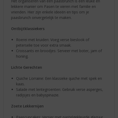
Het organiseren van een paasbrunch is een leuke èn
lekkere manier om Pasen te vieren met familie en
vrienden. Hier zijn enkele ideeën en tips om je
paasbrunch onvergetelijk te maken.
Ontbijtklassiekers
Roerei met kruiden: Voeg verse bieslook of
peterselie toe voor extra smaak.
Croissants en broodjes: Serveer met boter, jam of
honing.
Lichte Gerechten
Quiche Lorraine: Een klassieke quiche met spek en
kaas.
Salade met lentegroenten: Gebruik verse asperges,
radijsjes en babyspinazie.
Zoete Lekkernijen
Paascupcakes: Versier met pastelgekleurde glazuur