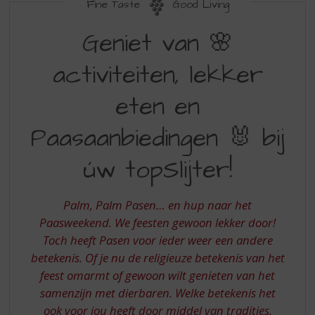
S
Fine Taste
Good Living
p
GENIET
r
Geniet van 🌸
VAN
i
n
activiteiten, lekker
ACTIVITEITEN
g
LEKKER
n
eten en
a
ETEN
a
Paasaanbiedingen 🐰 bij
EN
r
d
PAASAANBIEDINGEN
úw topSlijter!
e
BIJ
n
a
UW
Palm, Palm Pasen… en hup naar het
v
TOPSLIJTER
Paasweekend. We feesten gewoon lekker door!
i
g
Toch heeft Pasen voor ieder weer een andere
a
betekenis. Of je nu de religieuze betekenis van het
t
feest omarmt of gewoon wilt genieten van het
i
samenzijn met dierbaren. Welke betekenis het
e
ook voor jou heeft door middel van tradities,