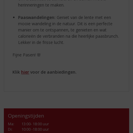
herinneringen te maken.
Paaswandelingen:
Geniet van de lente met een
mooie wandeling in de natuur. Dit is een perfecte
manier om te ontspannen, te genieten en wat
calorieën de verbranden na die heerlijke paasbrunch.
Lekker in de frisse lucht.
Fijne Pasen! 🌸
Klik
hier
voor de aanbiedingen.
Openingstijden
Ma
:
13:00- 18:00 uur
Di
:
10:00 -18:00 uur