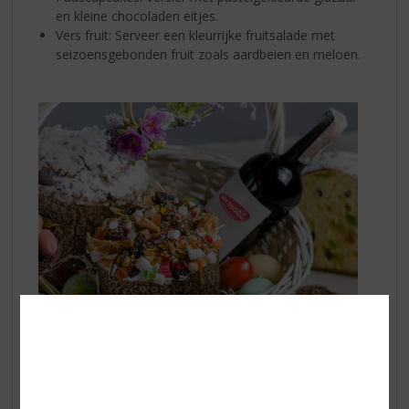
en kleine chocoladen eitjes.
Vers fruit: Serveer een kleurrijke fruitsalade met
seizoensgebonden fruit zoals aardbeien en meloen.
Wijnselectie tips!