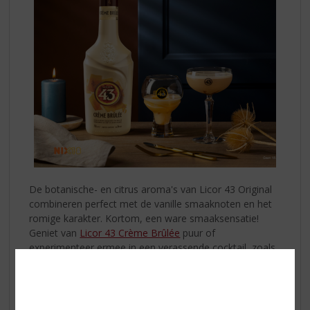
De botanische- en citrus aroma's van Licor 43 Original
combineren perfect met de vanille smaaknoten en het
romige karakter. Kortom, een ware smaaksensatie!
Geniet van
Licor 43 Crème Brûlée
puur of
experimenteer ermee in een verassende cocktail, zoals
de Crème Brûlée Martini:
Pre-chill een glas met ijs. Vul een shaker met ijs,
Licor
43 Crème Brûlée
(40ml), Vodka (20ml) en espresso.