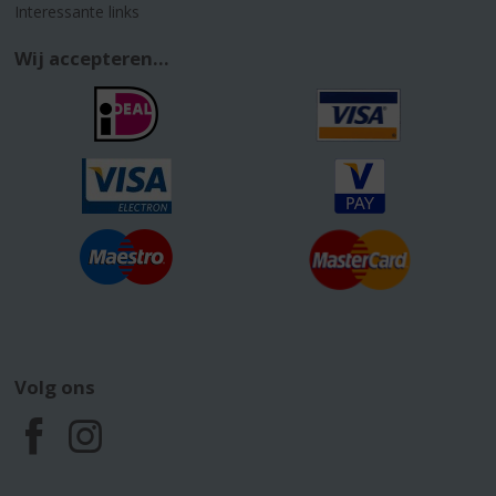
Interessante links
Wij accepteren...
Volg ons
F
I
a
n