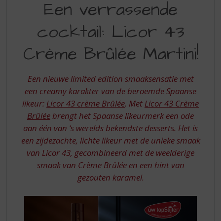
S
Een verrassende
VERASSENDE
p
r
cocktail: Licor 43
COCKTAIL
i
LICOR
n
Crème Brûlée Martini!
g
43
n
CREME
a
Een nieuwe limited edition smaaksensatie met
a
BRULEE
een creamy karakter van de beroemde Spaanse
r
likeur:
Licor 43 crème Brûlée
. Met
Licor 43 Crème
MARTINI
d
Brûlée
brengt het Spaanse likeurmerk een ode
e
n
aan één van ‘s werelds bekendste desserts. Het is
a
een zijdezachte, lichte likeur met de unieke smaak
v
van Licor 43, gecombineerd met de weelderige
i
smaak van Crème Brûlée en een hint van
g
gezouten karamel.
a
t
i
e