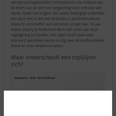
een persoonsgebonden rechtspersoon die voldoet aan
de eisen van de wet een vergunning voor verkoop van
sterke drank kan krijgen. Een ander belangrijk onderdeel
van deze wet is dat het verboden is alcoholhoudende
drank te verschaffen aan personen jonger dan 18 jaar.
Iedere slijterij in Nederland dient zich strikt aan deze
regelgeving te houden. Een slijter heeft daarnaast
uiteraard specifieke kennis nodig over alcoholhoudende
drank en over winkelconcepten.
Waar onderscheidt een topSlijter
zich?