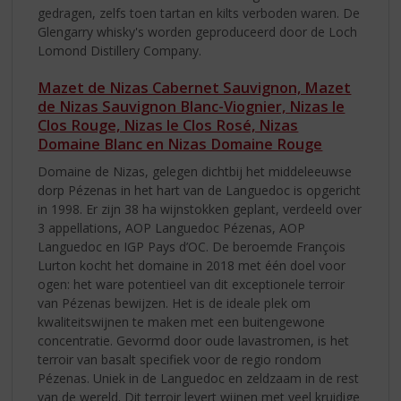
gedragen, zelfs toen tartan en kilts verboden waren. De
Glengarry whisky's worden geproduceerd door de Loch
Lomond Distillery Company.
Mazet de Nizas Cabernet Sauvignon, Mazet
de Nizas Sauvignon Blanc-Viognier, Nizas le
Clos Rouge, Nizas le Clos Rosé, Nizas
Domaine Blanc en Nizas Domaine Rouge
Domaine de Nizas, gelegen dichtbij het middeleeuwse
dorp Pézenas in het hart van de Languedoc is opgericht
in 1998. Er zijn 38 ha wijnstokken geplant, verdeeld over
3 appellations, AOP Languedoc Pézenas, AOP
Languedoc en IGP Pays d’OC. De beroemde François
Lurton kocht het domaine in 2018 met één doel voor
ogen: het ware potentieel van dit exceptionele terroir
van Pézenas bewijzen. Het is de ideale plek om
kwaliteitswijnen te maken met een buitengewone
concentratie. Gevormd door oude lavastromen, is het
terroir van basalt specifiek voor de regio rondom
Pézenas. Uniek in de Languedoc en zeldzaam in de rest
van de wereld. Dit terroir levert wijnen met veel kruidige