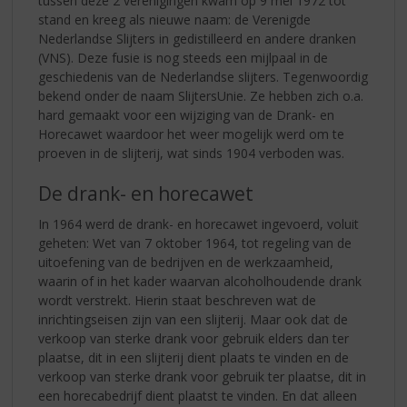
tussen deze 2 verenigingen kwam op 9 mei 1972 tot
stand en kreeg als nieuwe naam: de Verenigde
Nederlandse Slijters in gedistilleerd en andere dranken
(VNS). Deze fusie is nog steeds een mijlpaal in de
geschiedenis van de Nederlandse slijters. Tegenwoordig
bekend onder de naam SlijtersUnie. Ze hebben zich o.a.
hard gemaakt voor een wijziging van de Drank- en
Horecawet waardoor het weer mogelijk werd om te
proeven in de slijterij, wat sinds 1904 verboden was.
De drank- en horecawet
In 1964 werd de drank- en horecawet ingevoerd, voluit
geheten: Wet van 7 oktober 1964, tot regeling van de
uitoefening van de bedrijven en de werkzaamheid,
waarin of in het kader waarvan alcoholhoudende drank
wordt verstrekt. Hierin staat beschreven wat de
inrichtingseisen zijn van een slijterij. Maar ook dat de
verkoop van sterke drank voor gebruik elders dan ter
plaatse, dit in een slijterij dient plaats te vinden en de
verkoop van sterke drank voor gebruik ter plaatse, dit in
een horecabedrijf dient plaatst te vinden. En dat alleen