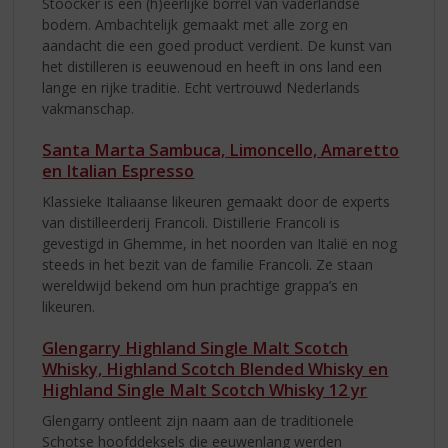
Stoocker is een (h)eerlijke borrel van vaderlandse
bodem. Ambachtelijk gemaakt met alle zorg en
aandacht die een goed product verdient. De kunst van
het distilleren is eeuwenoud en heeft in ons land een
lange en rijke traditie. Echt vertrouwd Nederlands
vakmanschap.
Santa Marta Sambuca, Limoncello, Amaretto
en Italian Espresso
Klassieke Italiaanse likeuren gemaakt door de experts
van distilleerderij Francoli. Distillerie Francoli is
gevestigd in Ghemme, in het noorden van Italië en nog
steeds in het bezit van de familie Francoli. Ze staan
wereldwijd bekend om hun prachtige grappa’s en
likeuren.
Glengarry Highland Single Malt Scotch
Whisky, Highland Scotch Blended Whisky en
Highland Single Malt Scotch Whisky 12 yr
Glengarry ontleent zijn naam aan de traditionele
Schotse hoofddeksels die eeuwenlang werden