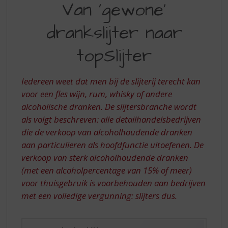
S
Van ‘gewone’
‘GEWONE’
p
r
drankslijter naar
DRANKSLIJTER
i
NAAR
n
topSlijter
g
TOPSLIJTER
n
a
Iedereen weet dat men bij de slijterij terecht kan
a
voor een fles wijn, rum, whisky of andere
r
alcoholische dranken. De slijtersbranche wordt
d
als volgt beschreven: alle detailhandelsbedrijven
e
n
die de verkoop van alcoholhoudende dranken
a
aan particulieren als hoofdfunctie uitoefenen. De
v
verkoop van sterk alcoholhoudende dranken
i
(met een alcoholpercentage van 15% of meer)
g
voor thuisgebruik is voorbehouden aan bedrijven
a
t
met een volledige vergunning: slijters dus.
i
e